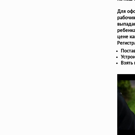
Для оф
рабочих
выпадаю
ребенк
цене ка
Регист
Поста
Устрои
Взять