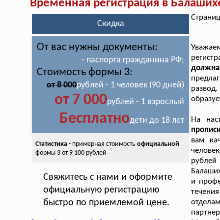
Временная регистрация в Балаших
Страниц
Скидка
От вас нужны документы:
Уважае
регист
- паспорта гражданина РФ;
должна
Стоимость формы 3:
предлаг
от 8 000
рублей - 1 человек (90 дней)
развод
от 7 000
образуе
рублей - 1 взрослый
Бесплатно
На нас
дети до 18 лет
пропис
вам ка
Статистика
- примерная стоимость
официальной
человек
формы 3 от 9 100 рублей
рублей 
Балаших
Свяжитесь с нами и оформите
и профе
официальную регистрацию
течения
быстро по приемлемой цене.
отдела
партнер