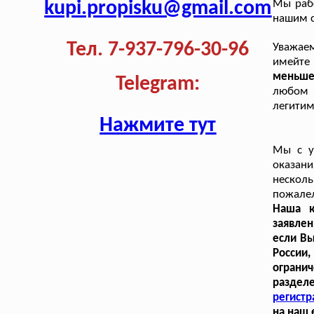
kupi.propisku@gmail.com
Мы рабо
нашим с
Тел. 7-937-796-30-96
Уважаем
имейте
меньше 
Telegram:
любом 
легитим
Нажмите тут
Мы с у
оказан
нескол
пожале
Наша к
заявле
если Вы
России
огранич
раздел
регист
на наш 